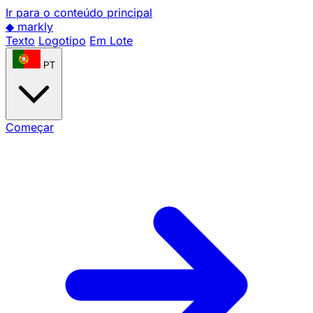
Ir para o conteúdo principal
◆
markly
Texto
Logotipo
Em Lote
PT
Começar