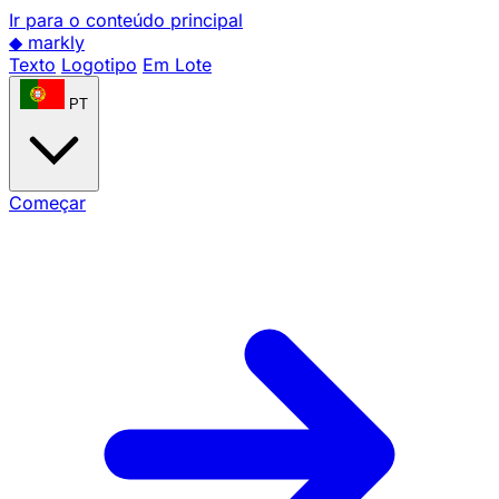
Ir para o conteúdo principal
◆
markly
Texto
Logotipo
Em Lote
PT
Começar