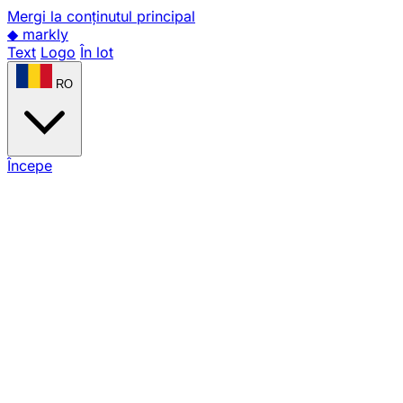
Mergi la conținutul principal
◆
markly
Text
Logo
În lot
RO
Începe