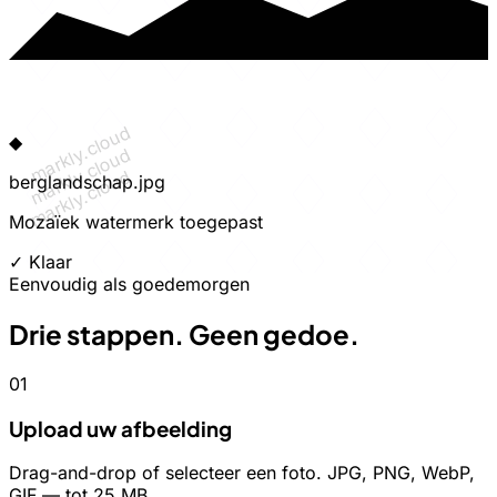
markly.cloud
◆
markly.cloud
markly.cloud
berglandschap.jpg
Mozaïek watermerk toegepast
✓ Klaar
Eenvoudig als goedemorgen
Drie stappen. Geen gedoe.
01
Upload uw afbeelding
Drag-and-drop of selecteer een foto. JPG, PNG, WebP,
GIF — tot 25 MB.